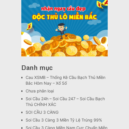
Danh mục
Cau XSMB – Thống Kê Cầu Bạch Thủ Miền
Bắc Hôm Nay – Xổ Số
Chưa phân loại
Soi Cầu 24h – Soi Cầu 247 – Soi Cầu Bạch
Thủ CHÍNH XÁC
SOI CẦU 3 CÀNG
Soi Cầu 3 Càng 3 Miền Tỷ Lệ Trúng 99%
Soi Cầu 3 Càng Miền Nam Cực Chuẩn Miễn