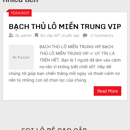
15/04/2021
BẠCH THỦ LÔ MIỀN TRUNG VIP
By
admin
Soi cầu MT chuẩn xác
0 Comments
BẠCH THỦ LÔ MIỀN TRUNG VIP BẠCH
THỦ LÔ MIỀN TRUNG VIP ➪ UY TÍN LÀ
TRÊN HẾT. Bạn là 1 người đã lâm vào cảnh
nợ nần vì không biết chốt số?. Hãy để
chúng tôi giúp bạn chiến thắng mỗi ngày và thoát cảnh nợ
nần từ những con số chọn lọc của chúng
Read More