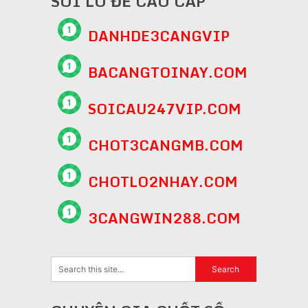
SOI LÔ ĐỀ CAO CẤP
DANHDE3CANGVIP
BACANGTOINAY.COM
SOICAU247VIP.COM
CHOT3CANGMB.COM
CHOTLO2NHAY.COM
3CANGWIN288.COM