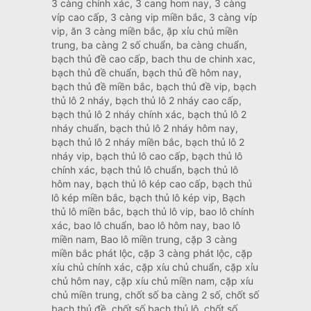
3 càng chính xác, 3 cang hom nay, 3 càng
víp cao cấp, 3 càng vip miền bắc, 3 càng víp
vip, ăn 3 càng miền bắc, ặp xỉu chủ miền
trung, ba càng 2 số chuẩn, ba càng chuẩn,
bạch thủ đề cao cấp, bach thu de chinh xac,
bạch thủ đề chuẩn, bạch thủ đề hôm nay,
bạch thủ đề miền bắc, bạch thủ đề vip, bạch
thủ lô 2 nháy, bạch thủ lô 2 nháy cao cấp,
bạch thủ lô 2 nháy chính xác, bạch thủ lô 2
nháy chuẩn, bạch thủ lô 2 nháy hôm nay,
bạch thủ lô 2 nháy miền bắc, bạch thủ lô 2
nháy vip, bạch thủ lô cao cấp, bạch thủ lô
chính xác, bạch thủ lô chuẩn, bạch thủ lô
hôm nay, bạch thủ lô kép cao cấp, bạch thủ
lô kép miền bắc, bạch thủ lô kép vip, Bạch
thủ lô miền bắc, bạch thủ lô vip, bao lô chính
xác, bao lô chuẩn, bao lô hôm nay, bao lô
miền nam, Bao lô miền trung, cặp 3 càng
miền bắc phát lộc, cặp 3 càng phát lộc, cặp
xíu chủ chính xác, cặp xíu chủ chuẩn, cặp xỉu
chủ hôm nay, cặp xíu chủ miền nam, cặp xíu
chủ miền trung, chốt số ba càng 2 số, chốt số
bạch thủ đề, chốt số bạch thủ lô, chốt số