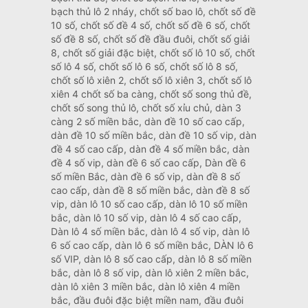
bạch thủ lô 2 nháy, chốt số bao lô, chốt số đề
10 số, chốt số đề 4 số, chốt số đề 6 số, chốt
số đề 8 số, chốt số đề đầu đuôi, chốt số giải
8, chốt số giải đặc biệt, chốt số lô 10 số, chốt
số lô 4 số, chốt số lô 6 số, chốt số lô 8 số,
chốt số lô xiên 2, chốt số lô xiên 3, chốt số lô
xiên 4 chốt số ba càng, chốt số song thủ đề,
chốt số song thủ lô, chốt số xỉu chủ, dàn 3
càng 2 số miền bắc, dàn đề 10 số cao cấp,
dàn đề 10 số miền bắc, dàn đề 10 số vip, dàn
đề 4 số cao cấp, dàn đề 4 số miền bắc, dàn
đề 4 số vip, dàn đề 6 số cao cấp, Dàn đề 6
số miền Bắc, dàn đề 6 số vip, dàn đề 8 số
cao cấp, dàn đề 8 số miền bắc, dàn đề 8 số
vip, dàn lô 10 số cao cấp, dàn lô 10 số miền
bắc, dàn lô 10 số vip, dàn lô 4 số cao cấp,
Dàn lô 4 số miền bắc, dàn lô 4 số vip, dàn lô
6 số cao cấp, dàn lô 6 số miền bắc, DÀN lô 6
số VIP, dàn lô 8 số cao cấp, dàn lô 8 số miền
bắc, dàn lô 8 số vip, dàn lô xiên 2 miền bắc,
dàn lô xiên 3 miền bắc, dàn lô xiên 4 miền
bắc, đầu đuôi đặc biệt miền nam, đầu đuôi