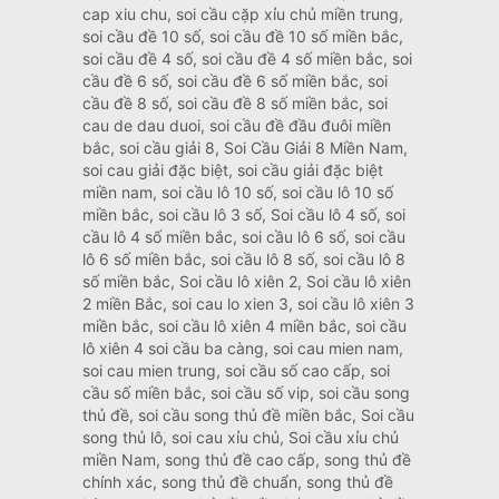
cap xiu chu, soi cầu cặp xỉu chủ miền trung,
soi cầu đề 10 số, soi cầu đề 10 số miền bắc,
soi cầu đề 4 số, soi cầu đề 4 số miền bắc, soi
cầu đề 6 số, soi cầu đề 6 số miền bắc, soi
cầu đề 8 số, soi cầu đề 8 số miền bắc, soi
cau de dau duoi, soi cầu đề đầu đuôi miền
bắc, soi cầu giải 8, Soi Cầu Giải 8 Miền Nam,
soi cau giải đặc biệt, soi cầu giải đặc biệt
miền nam, soi cầu lô 10 số, soi cầu lô 10 số
miền bắc, soi cầu lô 3 số, Soi cầu lô 4 số, soi
cầu lô 4 số miền bắc, soi cầu lô 6 số, soi cầu
lô 6 số miền bắc, soi cầu lô 8 số, soi cầu lô 8
số miền bắc, Soi cầu lô xiên 2, Soi cầu lô xiên
2 miền Bắc, soi cau lo xien 3, soi cầu lô xiên 3
miền bắc, soi cầu lô xiên 4 miền bắc, soi cầu
lô xiên 4 soi cầu ba càng, soi cau mien nam,
soi cau mien trung, soi cầu số cao cấp, soi
cầu số miền bắc, soi cầu số vip, soi cầu song
thủ đề, soi cầu song thủ đề miền bắc, Soi cầu
song thủ lô, soi cau xỉu chủ, Soi cầu xỉu chủ
miền Nam, song thủ đề cao cấp, song thủ đề
chính xác, song thủ đề chuẩn, song thủ đề