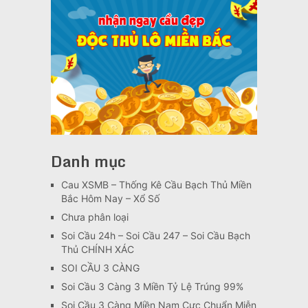
Danh mục
Cau XSMB – Thống Kê Cầu Bạch Thủ Miền
Bắc Hôm Nay – Xổ Số
Chưa phân loại
Soi Cầu 24h – Soi Cầu 247 – Soi Cầu Bạch
Thủ CHÍNH XÁC
SOI CẦU 3 CÀNG
Soi Cầu 3 Càng 3 Miền Tỷ Lệ Trúng 99%
Soi Cầu 3 Càng Miền Nam Cực Chuẩn Miễn