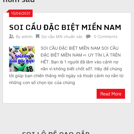
15/04/2021
SOI CẦU ĐẶC BIỆT MIỀN NAM
By
admin
Soi cầu MN chuẩn xác
0 Comments
SOI CẦU ĐẶC BIỆT MIỀN NAM SOI CẦU
ĐẶC BIỆT MIỀN NAM ➪ UY TÍN LÀ TRÊN
HẾT. Bạn là 1 người đã lâm vào cảnh nợ
nần vì không biết chốt số?. Hãy để chúng
tôi giúp bạn chiến thắng mỗi ngày và thoát cảnh nợ nần từ
những con số chọn lọc của chúng
Read More