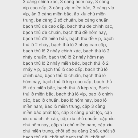
3 càng chính xác, 3 cang hom nay, 3 càng
víp cao cấp, 3 càng vip miền bắc, 3 càng víp
vip, ăn 3 càng miền bắc, ặp xỉu chủ miền
trung, ba càng 2 số chuẩn, ba càng chuẩn,
bạch thủ đề cao cấp, bach thu de chinh xac,
bạch thủ đề chuẩn, bạch thủ đề hôm nay,
bạch thủ đề miền bắc, bạch thủ đề vip, bạch
thủ lô 2 nháy, bạch thủ lô 2 nháy cao cấp,
bạch thủ lô 2 nháy chính xác, bạch thủ lô 2
nháy chuẩn, bạch thủ lô 2 nháy hôm nay,
bạch thủ lô 2 nháy miền bắc, bạch thủ lô 2
nháy vip, bạch thủ lô cao cấp, bạch thủ lô
chính xác, bạch thủ lô chuẩn, bạch thủ lô
hôm nay, bạch thủ lô kép cao cấp, bạch thủ
lô kép miền bắc, bạch thủ lô kép vip, Bạch
thủ lô miền bắc, bạch thủ lô vip, bao lô chính
xác, bao lô chuẩn, bao lô hôm nay, bao lô
miền nam, Bao lô miền trung, cặp 3 càng
miền bắc phát lộc, cặp 3 càng phát lộc, cặp
xíu chủ chính xác, cặp xíu chủ chuẩn, cặp xỉu
chủ hôm nay, cặp xíu chủ miền nam, cặp xíu
chủ miền trung, chốt số ba càng 2 số, chốt số
bạch thủ đề, chốt số bạch thủ lô, chốt số