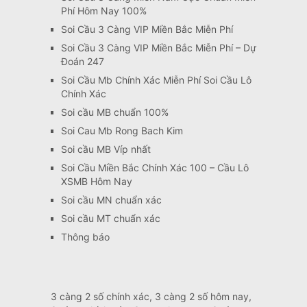
Phí Hôm Nay 100%
Soi Cầu 3 Càng VIP Miền Bắc Miễn Phí
Soi Cầu 3 Càng VIP Miền Bắc Miễn Phí – Dự
Đoán 247
Soi Cầu Mb Chính Xác Miễn Phí Soi Cầu Lô
Chính Xác
Soi cầu MB chuẩn 100%
Soi Cau Mb Rong Bach Kim
Soi cầu MB Víp nhất
Soi Cầu Miền Bắc Chính Xác 100 – Cầu Lô
XSMB Hôm Nay
Soi cầu MN chuẩn xác
Soi cầu MT chuẩn xác
Thông báo
3 càng 2 số chính xác, 3 càng 2 số hôm nay,