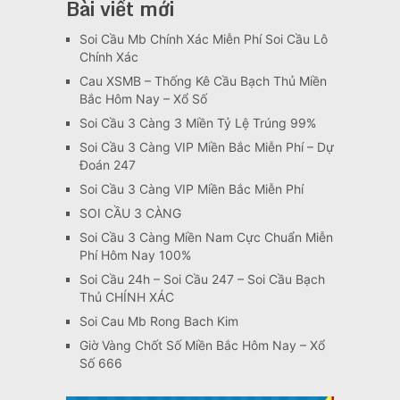
Bài viết mới
Soi Cầu Mb Chính Xác Miễn Phí Soi Cầu Lô
Chính Xác
Cau XSMB – Thống Kê Cầu Bạch Thủ Miền
Bắc Hôm Nay – Xổ Số
Soi Cầu 3 Càng 3 Miền Tỷ Lệ Trúng 99%
Soi Cầu 3 Càng VIP Miền Bắc Miễn Phí – Dự
Đoán 247
Soi Cầu 3 Càng VIP Miền Bắc Miễn Phí
SOI CẦU 3 CÀNG
Soi Cầu 3 Càng Miền Nam Cực Chuẩn Miễn
Phí Hôm Nay 100%
Soi Cầu 24h – Soi Cầu 247 – Soi Cầu Bạch
Thủ CHÍNH XÁC
Soi Cau Mb Rong Bach Kim
Giờ Vàng Chốt Số Miền Bắc Hôm Nay – Xổ
Số 666