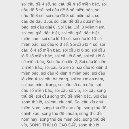
soi cầu đề 4 số, soi cầu đề 4 số miền bắc, soi
cầu đề 6 số, soi cầu đề 6 số miền bắc, soi
cầu đề 8 số, soi cầu đề 8 số miền bắc, soi
cau de dau duoi, soi cầu đề đầu đuôi miền
bắc, soi cầu giải 8, Soi Cầu Giải 8 Miền Nam,
soi cau giải đặc biệt, soi cầu giải đặc biệt
miền nam, soi cầu lô 10 số, soi cầu lô 10 số
miền bắc, soi cầu lô 3 số, Soi cầu lô 4 số, soi
cầu lô 4 số miền bắc, soi cầu lô 6 số, soi cầu
lô 6 số miền bắc, soi cầu lô 8 số, soi cầu lô 8
số miền bắc, Soi cầu lô xiên 2, Soi cầu lô xiên
2 miền Bắc, soi cau lo xien 3, soi cầu lô xiên 3
miền bắc, soi cầu lô xiên 4 miền bắc, soi cầu
lô xiên 4 soi cầu ba càng, soi cau mien nam,
soi cau mien trung, soi cầu số cao cấp, soi
cầu số miền bắc, soi cầu số vip, soi cầu song
thủ đề, soi cầu song thủ đề miền bắc, Soi cầu
song thủ lô, soi cau xỉu chủ, Soi cầu xỉu chủ
miền Nam, song thủ đề cao cấp, song thủ đề
chính xác, song thủ đề chuẩn, song thủ đề
hôm nay, song thủ đề miền bắc, song thủ đề
víp, SONG THỦ LÔ CAO CẤP, song thủ lô