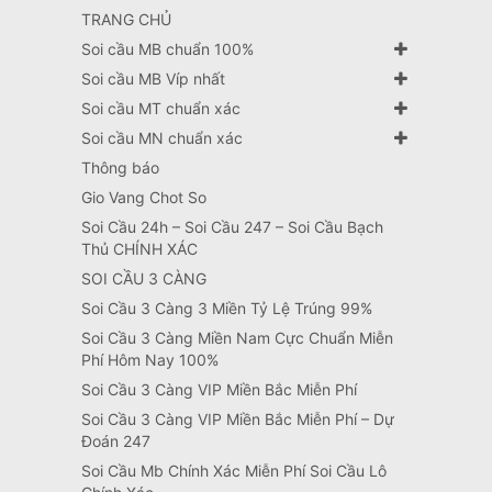
TRANG CHỦ
Soi cầu MB chuẩn 100%
Soi cầu MB Víp nhất
Soi cầu MT chuẩn xác
Soi cầu MN chuẩn xác
Thông báo
Gio Vang Chot So
Soi Cầu 24h – Soi Cầu 247 – Soi Cầu Bạch
Thủ CHÍNH XÁC
SOI CẦU 3 CÀNG
Soi Cầu 3 Càng 3 Miền Tỷ Lệ Trúng 99%
Soi Cầu 3 Càng Miền Nam Cực Chuẩn Miễn
Phí Hôm Nay 100%
Soi Cầu 3 Càng VIP Miền Bắc Miễn Phí
Soi Cầu 3 Càng VIP Miền Bắc Miễn Phí – Dự
Đoán 247
Soi Cầu Mb Chính Xác Miễn Phí Soi Cầu Lô